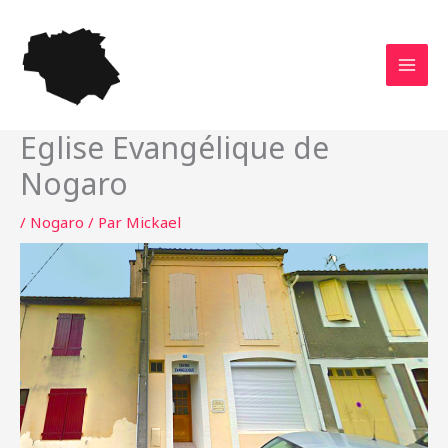
Aller
au
contenu
Eglise Evangélique de
Nogaro
/
Nogaro
/ Par
Mickael