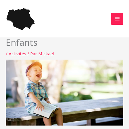
Aller
au
contenu
Enfants
/
Activités
/ Par
Mickael